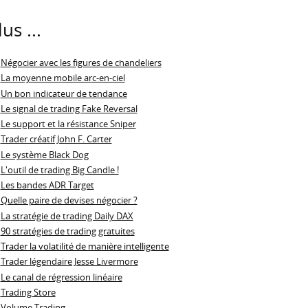
lus ...
Négocier avec les figures de chandeliers
La moyenne mobile arc-en-ciel
Un bon indicateur de tendance
Le signal de trading Fake Reversal
Le support et la résistance Sniper
Trader créatif John F. Carter
Le système Black Dog
L'outil de trading Big Candle !
Les bandes ADR Target
Quelle paire de devises négocier ?
La stratégie de trading Daily DAX
90 stratégies de trading gratuites
Trader la volatilité de manière intelligente
Trader légendaire Jesse Livermore
Le canal de régression linéaire
Trading Store
Volume Trading