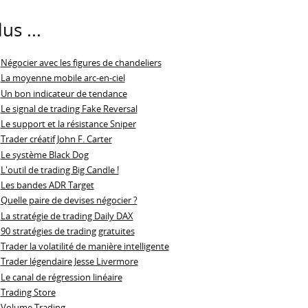
lus ...
Négocier avec les figures de chandeliers
La moyenne mobile arc-en-ciel
Un bon indicateur de tendance
Le signal de trading Fake Reversal
Le support et la résistance Sniper
Trader créatif John F. Carter
Le système Black Dog
L'outil de trading Big Candle !
Les bandes ADR Target
Quelle paire de devises négocier ?
La stratégie de trading Daily DAX
90 stratégies de trading gratuites
Trader la volatilité de manière intelligente
Trader légendaire Jesse Livermore
Le canal de régression linéaire
Trading Store
Volume Trading