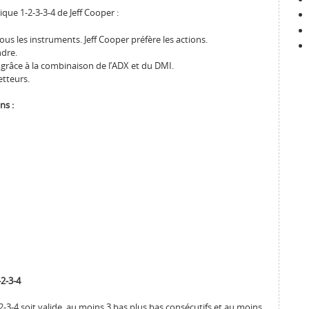
que 1-2-3-3-4 de Jeff Cooper :
ous les instruments. Jeff Cooper préfère les actions.
ndre.
 grâce à la combinaison de l’ADX et du DMI.
tteurs.
ns :
2-3-4
-3-4 soit valide, au moins 3 bas plus bas consécutifs et au moins